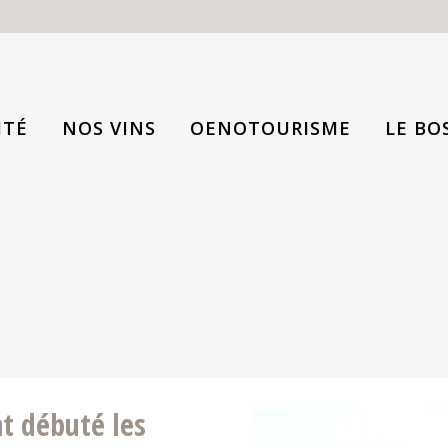
ITÉ
NOS VINS
OENOTOURISME
LE BO
nt débuté les