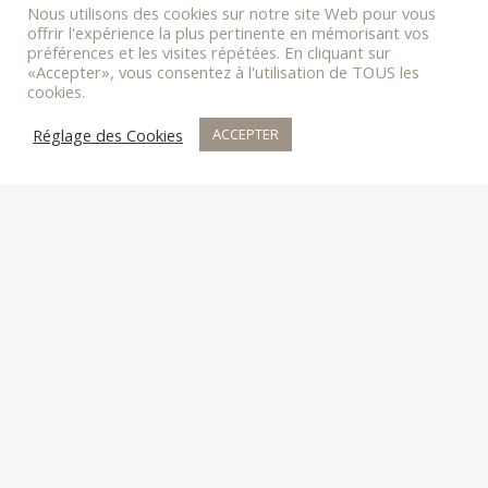
Nous utilisons des cookies sur notre site Web pour vous
offrir l'expérience la plus pertinente en mémorisant vos
préférences et les visites répétées. En cliquant sur
«Accepter», vous consentez à l'utilisation de TOUS les
cookies.
Réglage des Cookies
ACCEPTER
DOMAINE PREIGNES LE VIEUX
34450 VIAS
+334 67 21 67 82
Contact
Professionnal area
Press & Awards
Photo Gallery
FAQ
Newsletter
Legal Notice