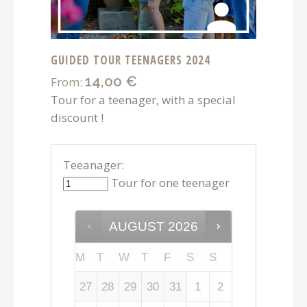
GUIDED TOUR TEENAGERS 2024
14,00
€
From:
Tour for a teenager, with a special
discount !
Teeanager:
Tour for one teenager
AUGUST
2026
M
T
W
T
F
S
S
27
28
29
30
31
1
2