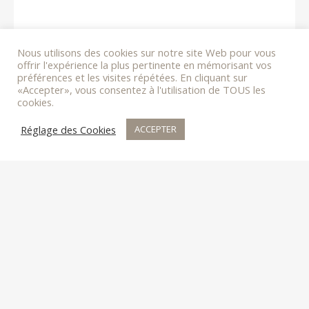
Nous utilisons des cookies sur notre site Web pour vous
offrir l'expérience la plus pertinente en mémorisant vos
préférences et les visites répétées. En cliquant sur
«Accepter», vous consentez à l'utilisation de TOUS les
cookies.
Réglage des Cookies
ACCEPTER
DOMAINE PREIGNES LE VIEUX
34450 VIAS
+334 67 21 67 82
Contact
Professionnal area
Press & Awards
Photo Gallery
FAQ